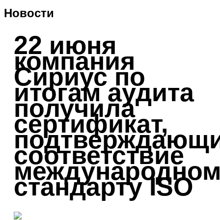
Новости
22 июня
компания
Сириус по
итогам аудита
получила
сертификат,
подтверждающ
соответствие
международном
стандарту ISO