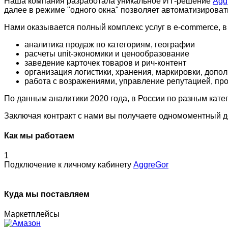
Наша компания разработала уникальное ИТ-решение
Agg
далее в режиме "одного окна" позволяет автоматизироват
Нами оказывается полный комплекс услуг в e-commerce, в 
аналитика продаж по категориям, географии
расчеты unit-экономики и ценообразование
заведение карточек товаров и рич-контент
организация логистики, хранения, маркировки, допо
работа с возражениями, управление репутацией, пр
По данным аналитики 2020 года, в России по разным кат
Заключая контракт с нами вы получаете одномоментный д
Как мы работаем
1
Подключение к личному кабинету
AggreGor
Gor
Куда мы поставляем
Маркетплейсы