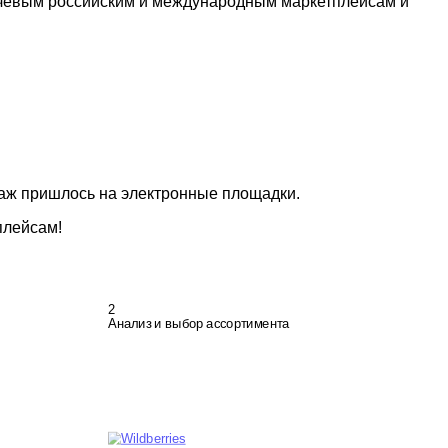
ючевым российским и международным маркетплейсам и
даж пришлось на электронные площадки.
лейсам!
2
Анализ и выбор ассортимента