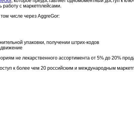
reGor
, которое предоставляет одномоментный доступ к кл
ь работу с маркетплейсами.
том числе через AggreGor:
лнительной упаковки, получении штрих-кодов
одвижение
егориям не лекарственного ассортимента от 5% до 20% про
оступ к более чем 20 российским и международным маркетп