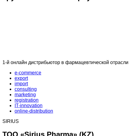
1-й онлайн дистрибьютор в фармацевтической отрасли
e-commerce
export
import
consulting
marketing
registration
IT-innovation
online-distribution
SIRIUS
ТОО «Sirius Pharma» (KZ)